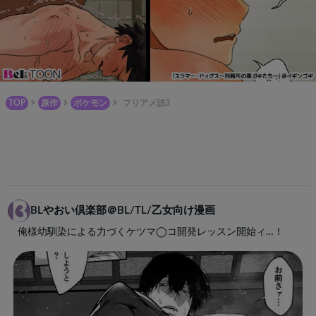
TOP
原作
ポケモン
フリアメ詰3
BLやおい倶楽部＠BL/TL/乙女向け漫画
俺様幼馴染による力づくケツマ◯コ開発レッスン開始ィ…！