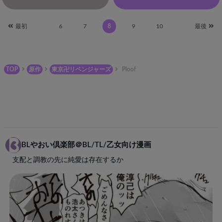
最初
6
7
8
9
10
最後
TOP
原作
東京卍リベンジャーズ
Ploof
BLやおい倶楽部＠BL/TL/乙女向け漫画
支配と調教の先に純愛は存在するか