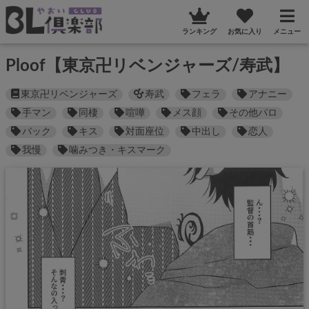
ランキング
お気に入り
メニュー
Ploof【東京卍リベンジャーズ/寿武】
東京卍リベンジャーズ
寿武
フェラ
アナニー
手マン
同棲
喧嘩
メス顔
その他パロ
バック
キス
対面座位
中出し
恋人
我慢
噛みつき・キスマーク