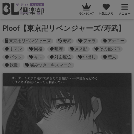
ランキング
お気に入り
メニュー
Ploof【東京卍リベンジャーズ/寿武】
東京卍リベンジャーズ
寿武
フェラ
アナニー
手マン
同棲
喧嘩
メス顔
その他パロ
バック
キス
対面座位
中出し
恋人
我慢
噛みつき・キスマーク