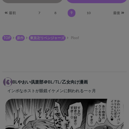
最初
7
8
9
10
最後
TOP
原作
東京卍リベンジャーズ
Ploof
BLやおい倶楽部＠BL/TL/乙女向け漫画
インポなホストが眼鏡イケメンに飼われる一ヶ月