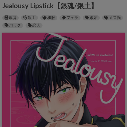
Jealousy Lipstick【銀魂/銀土】
銀魂
銀土
和服
フェラ
嫉妬
メス顔
バック
恋人