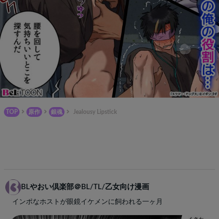
TOP
原作
銀魂
Jealousy Lipstick
BLやおい倶楽部＠BL/TL/乙女向け漫画
インポなホストが眼鏡イケメンに飼われる一ヶ月