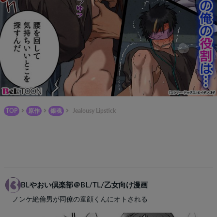
TOP
原作
銀魂
Jealousy Lipstick
BLやおい倶楽部＠BL/TL/乙女向け漫画
ノンケ絶倫男が同僚の童顔くんにオトされる