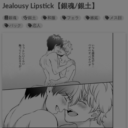
Jealousy Lipstick【銀魂/銀土】
銀魂
銀土
和服
フェラ
嫉妬
メス顔
バック
恋人